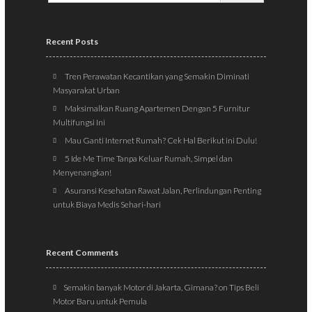
Recent Posts
Tren Perawatan Kecantikan yang Semakin Diminati
Masyarakat Urban
Maksimalkan Ruang Apartemen Dengan 5 Furnitur
Multifungsi Ini
Mau Ganti Internet Rumah? Cek Hal Berikut ini Dulu!
5 Ide Me Time Tanpa Keluar Rumah, Simpel dan
Menyenangkan!
Asuransi Kesehatan Rawat Jalan, Perlindungan Penting
untuk Biaya Medis Sehari-hari
Recent Comments
Semakin banyak Motor di Jakarta, Gimana?
on
Tips Beli
Motor Baru untuk Pemula