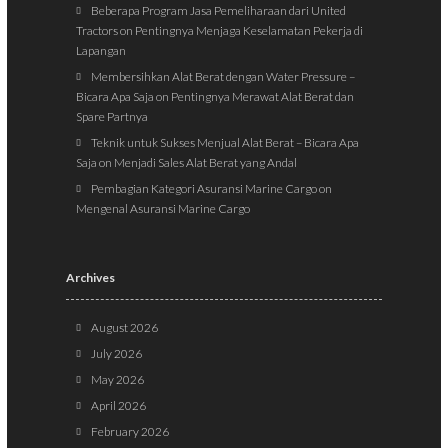
Beberapa Program Jasa Pemeliharaan dari United
Tractors
on
Pentingnya Menjaga Keselamatan Pekerja di
Lapangan
Membersihkan Alat Berat dengan Water Pressure –
Bicara Apa Saja
on
Pentingnya Merawat Alat Berat dan
Spare Partnya
Teknik untuk Sukses Menjual Alat Berat – Bicara Apa
Saja
on
Menjadi Sales Alat Berat yang Andal
Pembagian Kategori Asuransi Marine Cargo
on
Mengenal Asuransi Marine Cargo
Archives
August 2026
July 2026
May 2026
April 2026
February 2026