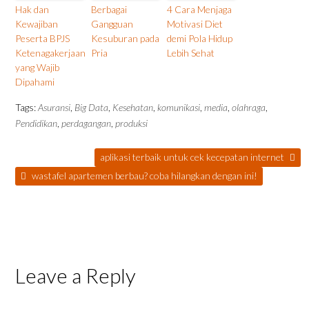
Hak dan
Berbagai
4 Cara Menjaga
Kewajiban
Gangguan
Motivasi Diet
Peserta BPJS
Kesuburan pada
demi Pola Hidup
Ketenagakerjaan
Pria
Lebih Sehat
yang Wajib
Dipahami
Tags:
Asuransi
,
Big Data
,
Kesehatan
,
komunikasi
,
media
,
olahraga
,
Pendidikan
,
perdagangan
,
produksi
aplikasi terbaik untuk cek kecepatan internet
wastafel apartemen berbau? coba hilangkan dengan ini!
Leave a Reply