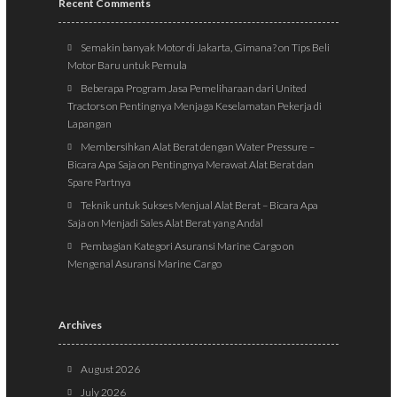
Recent Comments
Semakin banyak Motor di Jakarta, Gimana?
on
Tips Beli
Motor Baru untuk Pemula
Beberapa Program Jasa Pemeliharaan dari United
Tractors
on
Pentingnya Menjaga Keselamatan Pekerja di
Lapangan
Membersihkan Alat Berat dengan Water Pressure –
Bicara Apa Saja
on
Pentingnya Merawat Alat Berat dan
Spare Partnya
Teknik untuk Sukses Menjual Alat Berat – Bicara Apa
Saja
on
Menjadi Sales Alat Berat yang Andal
Pembagian Kategori Asuransi Marine Cargo
on
Mengenal Asuransi Marine Cargo
Archives
August 2026
July 2026