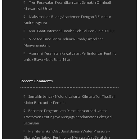
Tren Perawatan Kecantikan yang Semakin Diminati
Masyarakat Urban
Maksimalkan Ruang Apartemen Dengan 5 Furnitur
Multifungsi Ini
Mau Ganti Internet Rumah? Cek Hal Berikut ini Dulu!
5 Ide Me Time Tanpa Keluar Rumah, Simpel dan
Menyenangkan!
Asuransi Kesehatan Rawat Jalan, Perlindungan Penting
untuk Biaya Medis Sehari-hari
Recent Comments
Semakin banyak Motor di Jakarta, Gimana?
on
Tips Beli
Motor Baru untuk Pemula
Beberapa Program Jasa Pemeliharaan dari United
Tractors
on
Pentingnya Menjaga Keselamatan Pekerja di
Lapangan
Membersihkan Alat Berat dengan Water Pressure –
Bicara Apa Saja
on
Pentingnya Merawat Alat Berat dan