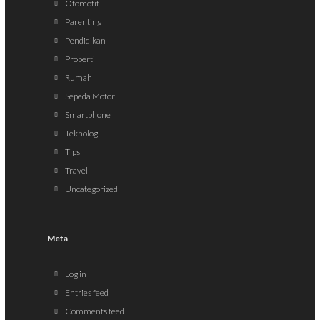
Otomotif
Parenting
Pendidikan
Properti
Rumah
Sepeda Motor
Smartphone
Teknologi
Tips
Travel
Uncategorized
Meta
Log in
Entries feed
Comments feed