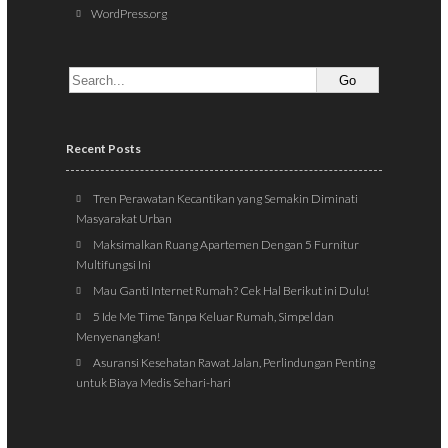
WordPress.org
Recent Posts
Tren Perawatan Kecantikan yang Semakin Diminati
Masyarakat Urban
Maksimalkan Ruang Apartemen Dengan 5 Furnitur
Multifungsi Ini
Mau Ganti Internet Rumah? Cek Hal Berikut ini Dulu!
5 Ide Me Time Tanpa Keluar Rumah, Simpel dan
Menyenangkan!
Asuransi Kesehatan Rawat Jalan, Perlindungan Penting
untuk Biaya Medis Sehari-hari