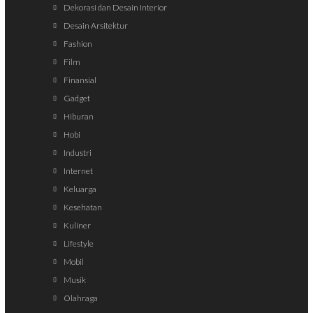
Dekorasi dan Desain Interior
Desain Arsitektur
Fashion
Film
Finansial
Gadget
Hiburan
Hobi
Industri
Internet
Keluarga
Kesehatan
Kuliner
Lifestyle
Mobil
Musik
Olahraga