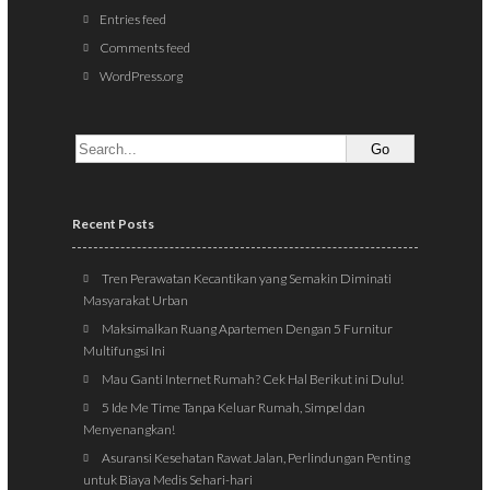
Entries feed
Comments feed
WordPress.org
Recent Posts
Tren Perawatan Kecantikan yang Semakin Diminati
Masyarakat Urban
Maksimalkan Ruang Apartemen Dengan 5 Furnitur
Multifungsi Ini
Mau Ganti Internet Rumah? Cek Hal Berikut ini Dulu!
5 Ide Me Time Tanpa Keluar Rumah, Simpel dan
Menyenangkan!
Asuransi Kesehatan Rawat Jalan, Perlindungan Penting
untuk Biaya Medis Sehari-hari