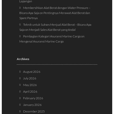
Lapangan
Membersihkan Alat Berat dengan Water Pressure –
Bicara Apa Saja
on
Pentingnya Merawat Alat Berat dan
Spare Partnya
Teknik untuk Sukses Menjual Alat Berat – Bicara Apa
Saja
on
Menjadi Sales Alat Berat yang Andal
Pembagian Kategori Asuransi Marine Cargo
on
Mengenal Asuransi Marine Cargo
Archives
August 2026
July 2026
May 2026
April 2026
February 2026
January 2026
December 2025