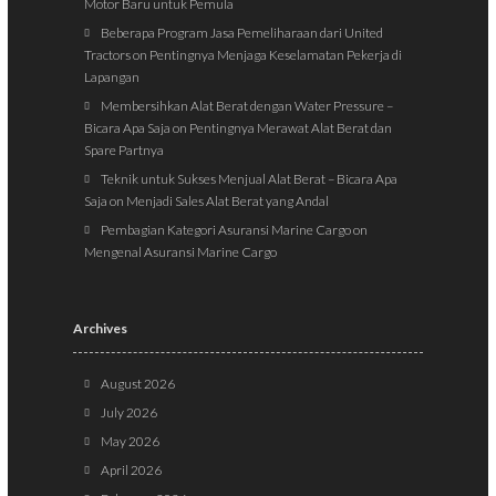
Motor Baru untuk Pemula
Beberapa Program Jasa Pemeliharaan dari United
Tractors
on
Pentingnya Menjaga Keselamatan Pekerja di
Lapangan
Membersihkan Alat Berat dengan Water Pressure –
Bicara Apa Saja
on
Pentingnya Merawat Alat Berat dan
Spare Partnya
Teknik untuk Sukses Menjual Alat Berat – Bicara Apa
Saja
on
Menjadi Sales Alat Berat yang Andal
Pembagian Kategori Asuransi Marine Cargo
on
Mengenal Asuransi Marine Cargo
Archives
August 2026
July 2026
May 2026
April 2026