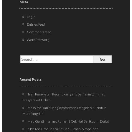
Meta
Log in
Entries feed
Comments feed
WordPress.org
Recent Posts
Tren Perawatan Kecantikan yang Semakin Diminati
Masyarakat Urban
Maksimalkan Ruang Apartemen Dengan 5 Furnitur
Multifungsi Ini
Mau Ganti Internet Rumah? Cek Hal Berikut ini Dulu!
5 Ide Me Time Tanpa Keluar Rumah, Simpel dan