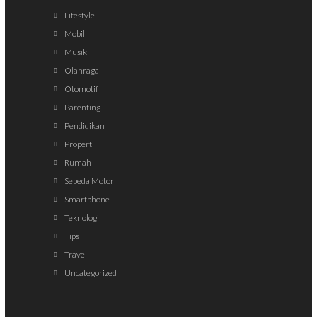
Lifestyle
Mobil
Musik
Olahraga
Otomotif
Parenting
Pendidikan
Properti
Rumah
Sepeda Motor
Smartphone
Teknologi
Tips
Travel
Uncategorized