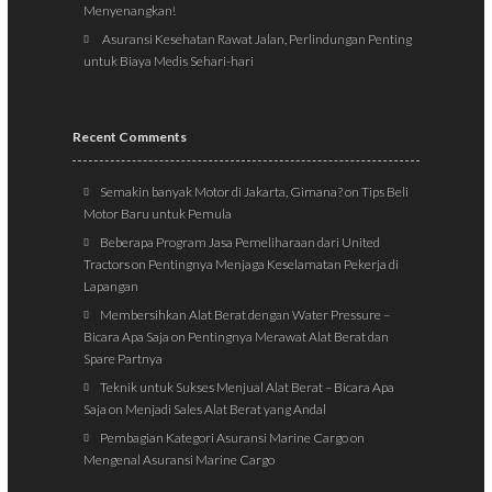
Menyenangkan!
Asuransi Kesehatan Rawat Jalan, Perlindungan Penting
untuk Biaya Medis Sehari-hari
Recent Comments
Semakin banyak Motor di Jakarta, Gimana?
on
Tips Beli
Motor Baru untuk Pemula
Beberapa Program Jasa Pemeliharaan dari United
Tractors
on
Pentingnya Menjaga Keselamatan Pekerja di
Lapangan
Membersihkan Alat Berat dengan Water Pressure –
Bicara Apa Saja
on
Pentingnya Merawat Alat Berat dan
Spare Partnya
Teknik untuk Sukses Menjual Alat Berat – Bicara Apa
Saja
on
Menjadi Sales Alat Berat yang Andal
Pembagian Kategori Asuransi Marine Cargo
on
Mengenal Asuransi Marine Cargo