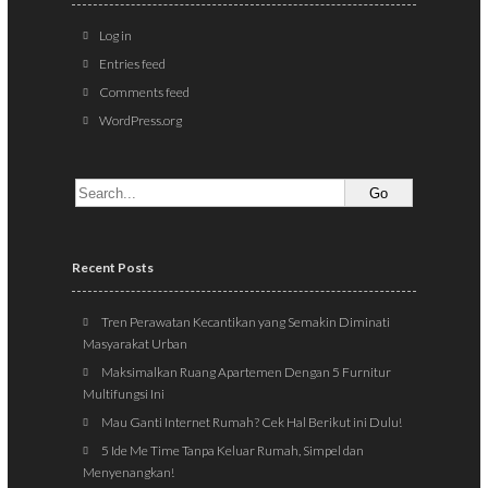
Log in
Entries feed
Comments feed
WordPress.org
Recent Posts
Tren Perawatan Kecantikan yang Semakin Diminati
Masyarakat Urban
Maksimalkan Ruang Apartemen Dengan 5 Furnitur
Multifungsi Ini
Mau Ganti Internet Rumah? Cek Hal Berikut ini Dulu!
5 Ide Me Time Tanpa Keluar Rumah, Simpel dan
Menyenangkan!