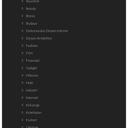
Asuransi
beauty
Bisnis
Budaya
Dekorasi dan Desain Interior
Desain Arsitektur
Fashion
Film
Finansial
Gadget
Hiburan
Hobi
Industri
Internet
Keluarga
Kesehatan
Kuliner
Lifestyle