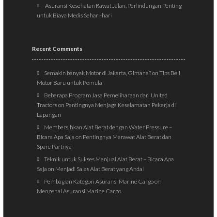
Asuransi Kesehatan Rawat Jalan, Perlindungan Penting
untuk Biaya Medis Sehari-hari
Recent Comments
Semakin banyak Motor di Jakarta, Gimana?
on
Tips Beli
Motor Baru untuk Pemula
Beberapa Program Jasa Pemeliharaan dari United
Tractors
on
Pentingnya Menjaga Keselamatan Pekerja di
Lapangan
Membersihkan Alat Berat dengan Water Pressure –
Bicara Apa Saja
on
Pentingnya Merawat Alat Berat dan
Spare Partnya
Teknik untuk Sukses Menjual Alat Berat – Bicara Apa
Saja
on
Menjadi Sales Alat Berat yang Andal
Pembagian Kategori Asuransi Marine Cargo
on
Mengenal Asuransi Marine Cargo