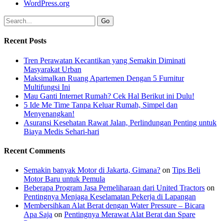
WordPress.org
Recent Posts
Tren Perawatan Kecantikan yang Semakin Diminati
Masyarakat Urban
Maksimalkan Ruang Apartemen Dengan 5 Furnitur
Multifungsi Ini
Mau Ganti Internet Rumah? Cek Hal Berikut ini Dulu!
5 Ide Me Time Tanpa Keluar Rumah, Simpel dan
Menyenangkan!
Asuransi Kesehatan Rawat Jalan, Perlindungan Penting untuk
Biaya Medis Sehari-hari
Recent Comments
Semakin banyak Motor di Jakarta, Gimana?
on
Tips Beli
Motor Baru untuk Pemula
Beberapa Program Jasa Pemeliharaan dari United Tractors
on
Pentingnya Menjaga Keselamatan Pekerja di Lapangan
Membersihkan Alat Berat dengan Water Pressure – Bicara
Apa Saja
on
Pentingnya Merawat Alat Berat dan Spare