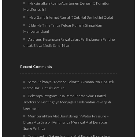
Maksimalkan Ruang Apartemen Dengan 5 Furnitur
Multifungsi Ini
Mau Ganti Internet Rumah? Cek Hal Berikut ini Dulu!
5 Ide Me Time Tanpa Keluar Rumah, Simpel dan
Menyenangkan!
Asuransi Kesehatan Rawat Jalan, Perlindungan Penting
untuk Biaya Medis Sehari-hari
Recent Comments
Semakin banyak Motor di Jakarta, Gimana?
on
Tips Beli
Motor Baru untuk Pemula
Beberapa Program Jasa Pemeliharaan dari United
Tractors
on
Pentingnya Menjaga Keselamatan Pekerja di
Lapangan
Membersihkan Alat Berat dengan Water Pressure –
Bicara Apa Saja
on
Pentingnya Merawat Alat Berat dan
Spare Partnya
Teknik untuk Sukses Menjual Alat Berat – Bicara Apa