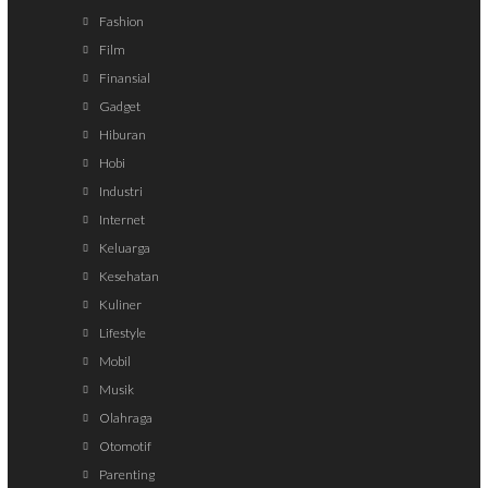
Fashion
Film
Finansial
Gadget
Hiburan
Hobi
Industri
Internet
Keluarga
Kesehatan
Kuliner
Lifestyle
Mobil
Musik
Olahraga
Otomotif
Parenting