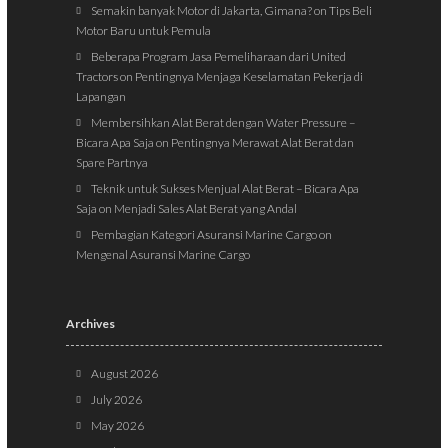
Semakin banyak Motor di Jakarta, Gimana?
on
Tips Beli
Motor Baru untuk Pemula
Beberapa Program Jasa Pemeliharaan dari United
Tractors
on
Pentingnya Menjaga Keselamatan Pekerja di
Lapangan
Membersihkan Alat Berat dengan Water Pressure –
Bicara Apa Saja
on
Pentingnya Merawat Alat Berat dan
Spare Partnya
Teknik untuk Sukses Menjual Alat Berat – Bicara Apa
Saja
on
Menjadi Sales Alat Berat yang Andal
Pembagian Kategori Asuransi Marine Cargo
on
Mengenal Asuransi Marine Cargo
Archives
August 2026
July 2026
May 2026