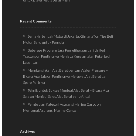
untuk Biaya Medis Sehari-hari
Recent Comments
Semakin banyak Motor di Jakarta, Gimana?
on
Tips Beli
Motor Baru untuk Pemula
Beberapa Program Jasa Pemeliharaan dari United
Tractors
on
Pentingnya Menjaga Keselamatan Pekerja di
Lapangan
Membersihkan Alat Berat dengan Water Pressure –
Bicara Apa Saja
on
Pentingnya Merawat Alat Berat dan
Spare Partnya
Teknik untuk Sukses Menjual Alat Berat – Bicara Apa
Saja
on
Menjadi Sales Alat Berat yang Andal
Pembagian Kategori Asuransi Marine Cargo
on
Mengenal Asuransi Marine Cargo
Archives