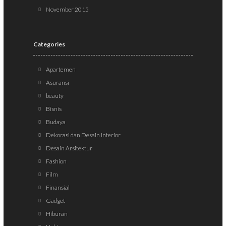
November 2015
Categories
Apartemen
Asuransi
beauty
Bisnis
Budaya
Dekorasi dan Desain Interior
Desain Arsitektur
Fashion
Film
Finansial
Gadget
Hiburan