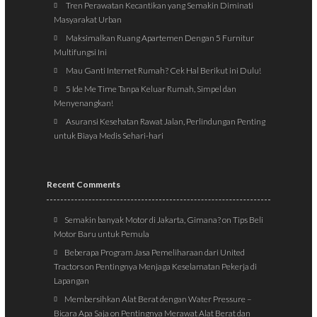
Tren Perawatan Kecantikan yang Semakin Diminati
Masyarakat Urban
Maksimalkan Ruang Apartemen Dengan 5 Furnitur
Multifungsi Ini
Mau Ganti Internet Rumah? Cek Hal Berikut ini Dulu!
5 Ide Me Time Tanpa Keluar Rumah, Simpel dan
Menyenangkan!
Asuransi Kesehatan Rawat Jalan, Perlindungan Penting
untuk Biaya Medis Sehari-hari
Recent Comments
Semakin banyak Motor di Jakarta, Gimana?
on
Tips Beli
Motor Baru untuk Pemula
Beberapa Program Jasa Pemeliharaan dari United
Tractors
on
Pentingnya Menjaga Keselamatan Pekerja di
Lapangan
Membersihkan Alat Berat dengan Water Pressure –
Bicara Apa Saja
on
Pentingnya Merawat Alat Berat dan