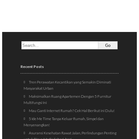
Recent Posts
Tren Perawatan Kecantikan yang Semakin Diminati
Masyarakat Urban
Maksimalkan Ruang Apartemen Dengan 5 Furnitur
Multifungsi Ini
Mau Ganti Internet Rumah? Cek Hal Berikut ini Dulu!
5 Ide Me Time Tanpa Keluar Rumah, Simpel dan
Menyenangkan!
Asuransi Kesehatan Rawat Jalan, Perlindungan Penting