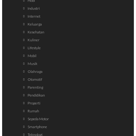
Hobi
Industri
Internet
Keluarga
Kesehatan
Kuliner
Lifestyle
Mobil
Musik
Olahraga
Otomotif
Parenting
Pendidikan
Properti
Rumah
Sepeda Motor
Smartphone
Teknologi