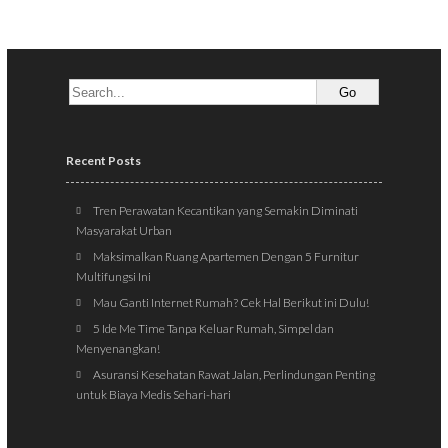
Recent Posts
Tren Perawatan Kecantikan yang Semakin Diminati
Masyarakat Urban
Maksimalkan Ruang Apartemen Dengan 5 Furnitur
Multifungsi Ini
Mau Ganti Internet Rumah? Cek Hal Berikut ini Dulu!
5 Ide Me Time Tanpa Keluar Rumah, Simpel dan
Menyenangkan!
Asuransi Kesehatan Rawat Jalan, Perlindungan Penting
untuk Biaya Medis Sehari-hari