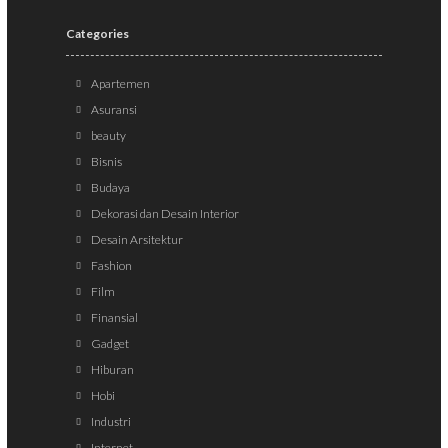
Categories
Apartemen
Asuransi
beauty
Bisnis
Budaya
Dekorasi dan Desain Interior
Desain Arsitektur
Fashion
Film
Finansial
Gadget
Hiburan
Hobi
Industri
Internet