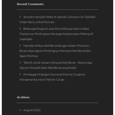
Recent Comments
Semakin banyak Motor di Jakarta, Gimana?
on
Tips Beli
Motor Baru untuk Pemula
Beberapa Program Jasa Pemeliharaan dari United
Tractors
on
Pentingnya Menjaga Keselamatan Pekerja di
Lapangan
Membersihkan Alat Berat dengan Water Pressure –
Bicara Apa Saja
on
Pentingnya Merawat Alat Berat dan
Spare Partnya
Teknik untuk Sukses Menjual Alat Berat – Bicara Apa
Saja
on
Menjadi Sales Alat Berat yang Andal
Pembagian Kategori Asuransi Marine Cargo
on
Mengenal Asuransi Marine Cargo
Archives
August 2026