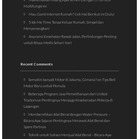
Multifungsi Ini
Mau Ganti Internet Rumah? Cek Hal Berikut ini Dulu!
5 Ide Me Time Tanpa Keluar Rumah, Simpel dan
Menyenangkan!
Asuransi Kesehatan Rawat Jalan, Perlindungan Penting
untuk Biaya Medis Sehari-hari
Recent Comments
Semakin banyak Motor di Jakarta, Gimana?
on
Tips Beli
Motor Baru untuk Pemula
Beberapa Program Jasa Pemeliharaan dari United
Tractors
on
Pentingnya Menjaga Keselamatan Pekerja di
Lapangan
Membersihkan Alat Berat dengan Water Pressure –
Bicara Apa Saja
on
Pentingnya Merawat Alat Berat dan
Spare Partnya
Teknik untuk Sukses Menjual Alat Berat – Bicara Apa