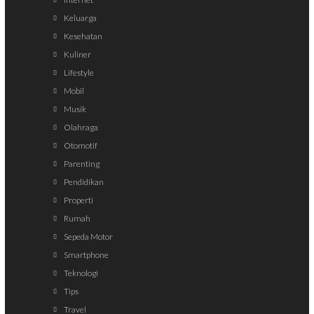
Keluarga
Kesehatan
Kuliner
Lifestyle
Mobil
Musik
Olahraga
Otomotif
Parenting
Pendidikan
Properti
Rumah
Sepeda Motor
Smartphone
Teknologi
Tips
Travel