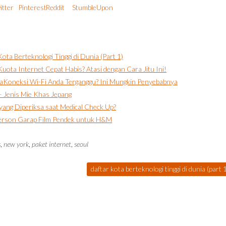
ota Berteknologi Tinggi di Dunia (Part 1)
Kuota Internet Cepat Habis? Atasi dengan Cara Jitu Ini!
Koneksi Wi-Fi Anda Terganggu? Ini Mungkin Penyebabnya
– Jenis Mie Khas Jepang
 yang Diperiksa saat Medical Check Up?
rson Garap Film Pendek untuk H&M
s
,
new york
,
paket internet
,
seoul
daftar kota berteknologi tinggi di dunia (part 