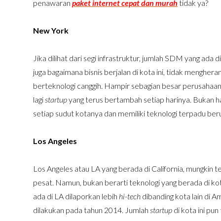
penawaran
paket internet cepat dan murah
tidak ya?
New York
Jika dilihat dari segi infrastruktur, jumlah SDM yang ada d
juga bagaimana bisnis berjalan di kota ini, tidak menghe
berteknologi canggih. Hampir sebagian besar perusahaan
lagi
startup
yang terus bertambah setiap harinya. Bukan ha
setiap sudut kotanya dan memiliki teknologi terpadu be
Los Angeles
Los Angeles atau LA yang berada di California, mungkin
pesat. Namun, bukan berarti teknologi yang berada di kota
ada di LA dilaporkan lebih
hi-tech
dibanding kota lain di A
dilakukan pada tahun 2014. Jumlah
startup
di kota ini pun