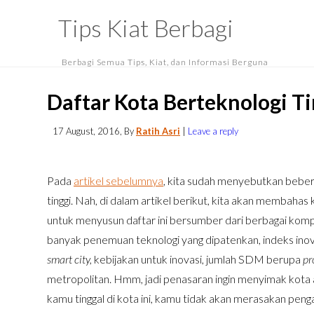
Tips Kiat Berbagi
Berbagi Semua Tips, Kiat, dan Informasi Berguna
Daftar Kota Berteknologi Tin
17 August, 2016
, By
Ratih Asri
|
Leave a reply
Pada
artikel sebelumnya
, kita sudah menyebutkan beber
tinggi. Nah, di dalam artikel berikut, kita akan membahas 
untuk menyusun daftar ini bersumber dari berbagai kompo
banyak penemuan teknologi yang dipatenkan, indeks inova
smart city,
kebijakan untuk inovasi, jumlah SDM berupa
pr
metropolitan. Hmm, jadi penasaran ingin menyimak kota a
kamu tinggal di kota ini, kamu tidak akan merasakan penga