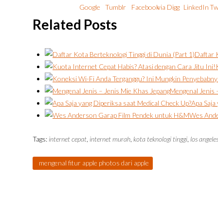
Related Posts
Daftar K
Mengenal Jenis 
Apa Saja
Wes Ande
Tags:
internet cepat
,
internet murah
,
kota teknologi tinggi
,
los angele
mengenal fitur apple photos dari apple