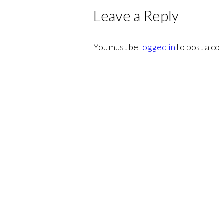
Leave a Reply
You must be
logged in
to post a c