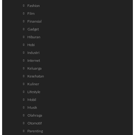
Fashion
Film
Finansial
Gadget
Hiburan
Hobi
Industri
Internet
Keluarga
Kesehatan
Kuliner
Lifestyle
Mobil
Musik
Olahraga
Otomotif
Parenting