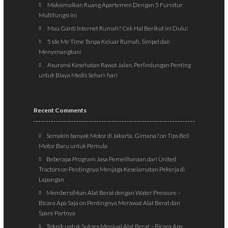
Maksimalkan Ruang Apartemen Dengan 5 Furnitur
Multifungsi Ini
Mau Ganti Internet Rumah? Cek Hal Berikut ini Dulu!
5 Ide Me Time Tanpa Keluar Rumah, Simpel dan
Menyenangkan!
Asuransi Kesehatan Rawat Jalan, Perlindungan Penting
untuk Biaya Medis Sehari-hari
Recent Comments
Semakin banyak Motor di Jakarta, Gimana?
on
Tips Beli
Motor Baru untuk Pemula
Beberapa Program Jasa Pemeliharaan dari United
Tractors
on
Pentingnya Menjaga Keselamatan Pekerja di
Lapangan
Membersihkan Alat Berat dengan Water Pressure –
Bicara Apa Saja
on
Pentingnya Merawat Alat Berat dan
Spare Partnya
Teknik untuk Sukses Menjual Alat Berat – Bicara Apa