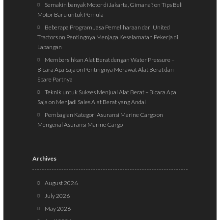
Semakin banyak Motor di Jakarta, Gimana?
on
Tips Beli
Motor Baru untuk Pemula
Beberapa Program Jasa Pemeliharaan dari United
Tractors
on
Pentingnya Menjaga Keselamatan Pekerja di
Lapangan
Membersihkan Alat Berat dengan Water Pressure –
Bicara Apa Saja
on
Pentingnya Merawat Alat Berat dan
Spare Partnya
Teknik untuk Sukses Menjual Alat Berat – Bicara Apa
Saja
on
Menjadi Sales Alat Berat yang Andal
Pembagian Kategori Asuransi Marine Cargo
on
Mengenal Asuransi Marine Cargo
Archives
August 2026
July 2026
May 2026