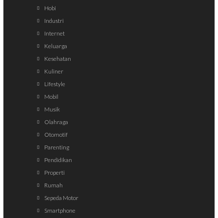
Hobi
Industri
Internet
Keluarga
Kesehatan
Kuliner
Lifestyle
Mobil
Musik
Olahraga
Otomotif
Parenting
Pendidikan
Properti
Rumah
Sepeda Motor
Smartphone