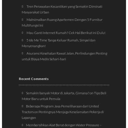
Tren Perawatan Kecantikan yang Semakin Diminati
Masyarakat Urban
Maksimalkan Ruang Apartemen Dengan 5 Furnitur
Multifungsi Ini
Mau Ganti Internet Rumah? Cek Hal Berikut ini Dulu!
5 Ide Me Time Tanpa Keluar Rumah, Simpel dan
Menyenangkan!
Asuransi Kesehatan Rawat Jalan, Perlindungan Penting
untuk Biaya Medis Sehari-hari
Recent Comments
Semakin banyak Motor di Jakarta, Gimana?
on
Tips Beli
Motor Baru untuk Pemula
Beberapa Program Jasa Pemeliharaan dari United
Tractors
on
Pentingnya Menjaga Keselamatan Pekerja di
Lapangan
Membersihkan Alat Berat dengan Water Pressure –