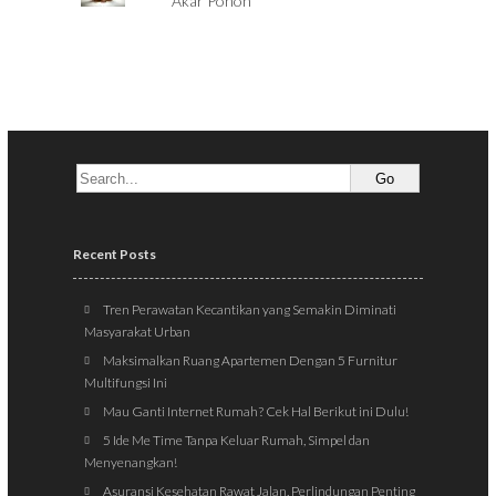
Akar Pohon
Recent Posts
Tren Perawatan Kecantikan yang Semakin Diminati
Masyarakat Urban
Maksimalkan Ruang Apartemen Dengan 5 Furnitur
Multifungsi Ini
Mau Ganti Internet Rumah? Cek Hal Berikut ini Dulu!
5 Ide Me Time Tanpa Keluar Rumah, Simpel dan
Menyenangkan!
Asuransi Kesehatan Rawat Jalan, Perlindungan Penting