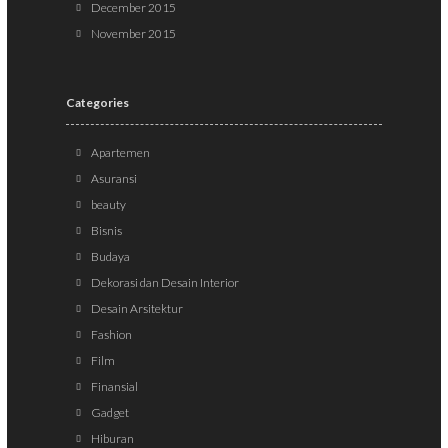
December 2015
November 2015
Categories
Apartemen
Asuransi
beauty
Bisnis
Budaya
Dekorasi dan Desain Interior
Desain Arsitektur
Fashion
Film
Finansial
Gadget
Hiburan