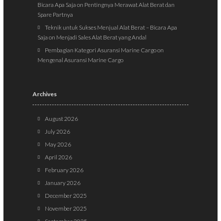
Bicara Apa Saja
on
Pentingnya Merawat Alat Berat dan
Spare Partnya
Teknik untuk Sukses Menjual Alat Berat – Bicara Apa
Saja
on
Menjadi Sales Alat Berat yang Andal
Pembagian Kategori Asuransi Marine Cargo
on
Mengenal Asuransi Marine Cargo
Archives
August 2026
July 2026
May 2026
April 2026
February 2026
January 2026
December 2025
November 2025