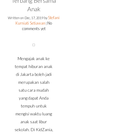
Terbang Bersama
Anak
Stefani
Written on
Dec, 17, 2019
by
Kurniati Setiawan
No
|
comments yet
Mengajak anak ke
tempat hiburan anak
di Jakarta boleh jadi
merupakan salah
satu cara mudah
yang dapat Anda
tempuh untuk
mengisi waktu luang
anak saat libur
sekolah. Di KidZania,