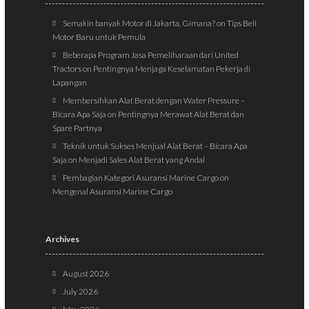
Semakin banyak Motor di Jakarta, Gimana?
on
Tips Beli
Motor Baru untuk Pemula
Beberapa Program Jasa Pemeliharaan dari United
Tractors
on
Pentingnya Menjaga Keselamatan Pekerja di
Lapangan
Membersihkan Alat Berat dengan Water Pressure –
Bicara Apa Saja
on
Pentingnya Merawat Alat Berat dan
Spare Partnya
Teknik untuk Sukses Menjual Alat Berat – Bicara Apa
Saja
on
Menjadi Sales Alat Berat yang Andal
Pembagian Kategori Asuransi Marine Cargo
on
Mengenal Asuransi Marine Cargo
Archives
August 2026
July 2026