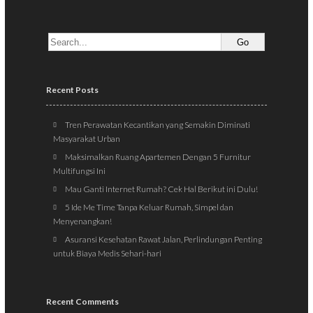
Recent Posts
Tren Perawatan Kecantikan yang Semakin Diminati
Masyarakat Urban
Maksimalkan Ruang Apartemen Dengan 5 Furnitur
Multifungsi Ini
Mau Ganti Internet Rumah? Cek Hal Berikut ini Dulu!
5 Ide Me Time Tanpa Keluar Rumah, Simpel dan
Menyenangkan!
Asuransi Kesehatan Rawat Jalan, Perlindungan Penting
untuk Biaya Medis Sehari-hari
Recent Comments