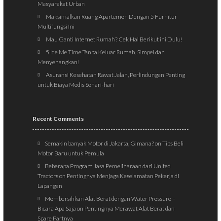
Masyarakat Urban
Maksimalkan Ruang Apartemen Dengan 5 Furnitur
Multifungsi Ini
Mau Ganti Internet Rumah? Cek Hal Berikut ini Dulu!
5 Ide Me Time Tanpa Keluar Rumah, Simpel dan
Menyenangkan!
Asuransi Kesehatan Rawat Jalan, Perlindungan Penting
untuk Biaya Medis Sehari-hari
Recent Comments
Semakin banyak Motor di Jakarta, Gimana?
on
Tips Beli
Motor Baru untuk Pemula
Beberapa Program Jasa Pemeliharaan dari United
Tractors
on
Pentingnya Menjaga Keselamatan Pekerja di
Lapangan
Membersihkan Alat Berat dengan Water Pressure –
Bicara Apa Saja
on
Pentingnya Merawat Alat Berat dan
Spare Partnya