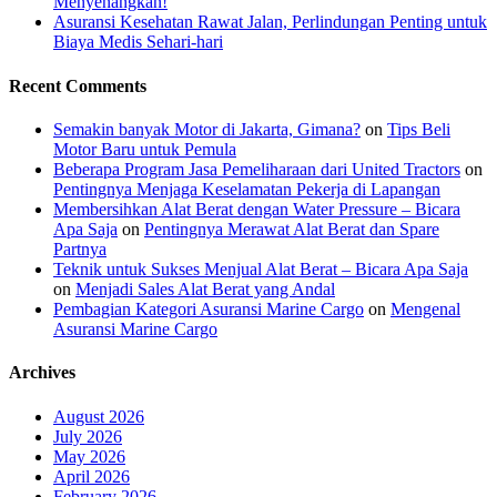
Menyenangkan!
Asuransi Kesehatan Rawat Jalan, Perlindungan Penting untuk
Biaya Medis Sehari-hari
Recent Comments
Semakin banyak Motor di Jakarta, Gimana?
on
Tips Beli
Motor Baru untuk Pemula
Beberapa Program Jasa Pemeliharaan dari United Tractors
on
Pentingnya Menjaga Keselamatan Pekerja di Lapangan
Membersihkan Alat Berat dengan Water Pressure – Bicara
Apa Saja
on
Pentingnya Merawat Alat Berat dan Spare
Partnya
Teknik untuk Sukses Menjual Alat Berat – Bicara Apa Saja
on
Menjadi Sales Alat Berat yang Andal
Pembagian Kategori Asuransi Marine Cargo
on
Mengenal
Asuransi Marine Cargo
Archives
August 2026
July 2026
May 2026
April 2026
February 2026