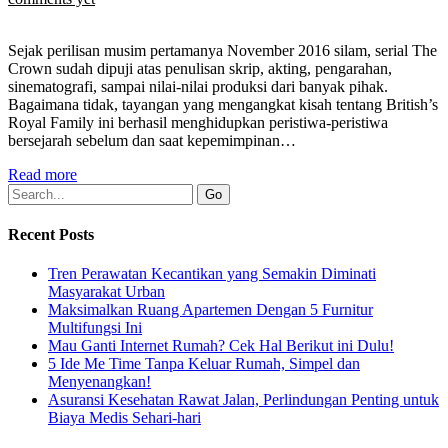
Sejak perilisan musim pertamanya November 2016 silam, serial The
Crown sudah dipuji atas penulisan skrip, akting, pengarahan,
sinematografi, sampai nilai-nilai produksi dari banyak pihak.
Bagaimana tidak, tayangan yang mengangkat kisah tentang British’s
Royal Family ini berhasil menghidupkan peristiwa-peristiwa
bersejarah sebelum dan saat kepemimpinan…
Read more
Recent Posts
Tren Perawatan Kecantikan yang Semakin Diminati
Masyarakat Urban
Maksimalkan Ruang Apartemen Dengan 5 Furnitur
Multifungsi Ini
Mau Ganti Internet Rumah? Cek Hal Berikut ini Dulu!
5 Ide Me Time Tanpa Keluar Rumah, Simpel dan
Menyenangkan!
Asuransi Kesehatan Rawat Jalan, Perlindungan Penting untuk
Biaya Medis Sehari-hari