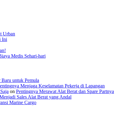
t Urban
 Ini
an!
Biaya Medis Sehari-hari
r Baru untuk Pemula
entingnya Menjaga Keselamatan Pekerja di Lapangan
 Saja
on
Pentingnya Merawat Alat Berat dan Spare Partnya
Menjadi Sales Alat Berat yang Andal
ansi Marine Cargo