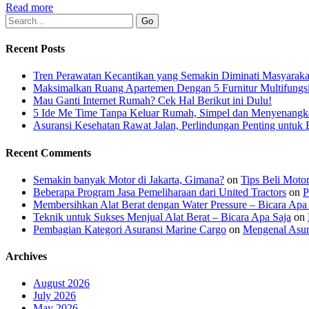
Read more
Recent Posts
Tren Perawatan Kecantikan yang Semakin Diminati Masyaraka
Maksimalkan Ruang Apartemen Dengan 5 Furnitur Multifungsi
Mau Ganti Internet Rumah? Cek Hal Berikut ini Dulu!
5 Ide Me Time Tanpa Keluar Rumah, Simpel dan Menyenangk
Asuransi Kesehatan Rawat Jalan, Perlindungan Penting untuk 
Recent Comments
Semakin banyak Motor di Jakarta, Gimana?
on
Tips Beli Moto
Beberapa Program Jasa Pemeliharaan dari United Tractors
on
P
Membersihkan Alat Berat dengan Water Pressure – Bicara Apa
Teknik untuk Sukses Menjual Alat Berat – Bicara Apa Saja
on
Pembagian Kategori Asuransi Marine Cargo
on
Mengenal Asur
Archives
August 2026
July 2026
May 2026