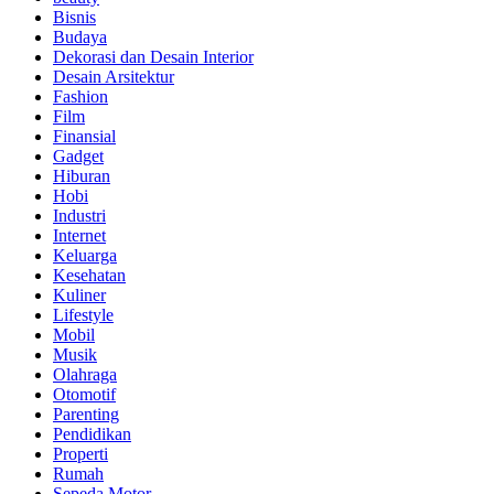
Bisnis
Budaya
Dekorasi dan Desain Interior
Desain Arsitektur
Fashion
Film
Finansial
Gadget
Hiburan
Hobi
Industri
Internet
Keluarga
Kesehatan
Kuliner
Lifestyle
Mobil
Musik
Olahraga
Otomotif
Parenting
Pendidikan
Properti
Rumah
Sepeda Motor