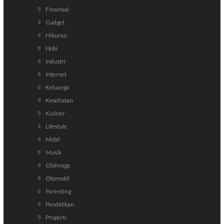
Finansial
Gadget
Hiburan
Hobi
Industri
Internet
Keluarga
Kesehatan
Kuliner
Lifestyle
Mobil
Musik
Olahraga
Otomotif
Parenting
Pendidikan
Properti