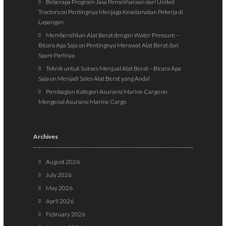
Beberapa Program Jasa Pemeliharaan dari United
Tractors
on
Pentingnya Menjaga Keselamatan Pekerja di
Lapangan
Membersihkan Alat Berat dengan Water Pressure –
Bicara Apa Saja
on
Pentingnya Merawat Alat Berat dan
Spare Partnya
Teknik untuk Sukses Menjual Alat Berat – Bicara Apa
Saja
on
Menjadi Sales Alat Berat yang Andal
Pembagian Kategori Asuransi Marine Cargo
on
Mengenal Asuransi Marine Cargo
Archives
August 2026
July 2026
May 2026
April 2026
February 2026