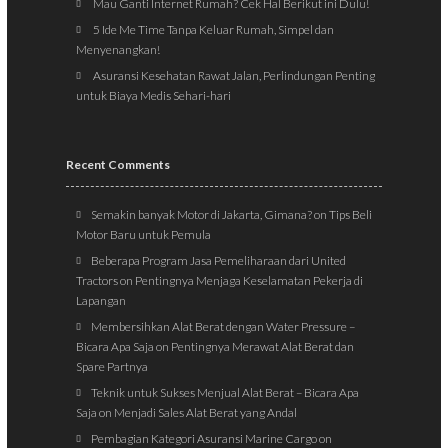
Mau Ganti Internet Rumah? Cek Hal Berikut ini Dulu!
5 Ide Me Time Tanpa Keluar Rumah, Simpel dan
Menyenangkan!
Asuransi Kesehatan Rawat Jalan, Perlindungan Penting
untuk Biaya Medis Sehari-hari
Recent Comments
Semakin banyak Motor di Jakarta, Gimana?
on
Tips Beli
Motor Baru untuk Pemula
Beberapa Program Jasa Pemeliharaan dari United
Tractors
on
Pentingnya Menjaga Keselamatan Pekerja di
Lapangan
Membersihkan Alat Berat dengan Water Pressure –
Bicara Apa Saja
on
Pentingnya Merawat Alat Berat dan
Spare Partnya
Teknik untuk Sukses Menjual Alat Berat – Bicara Apa
Saja
on
Menjadi Sales Alat Berat yang Andal
Pembagian Kategori Asuransi Marine Cargo
on