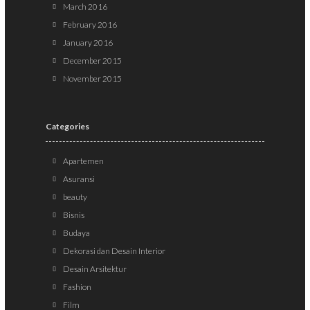
March 2016
February 2016
January 2016
December 2015
November 2015
Categories
Apartemen
Asuransi
beauty
Bisnis
Budaya
Dekorasi dan Desain Interior
Desain Arsitektur
Fashion
Film