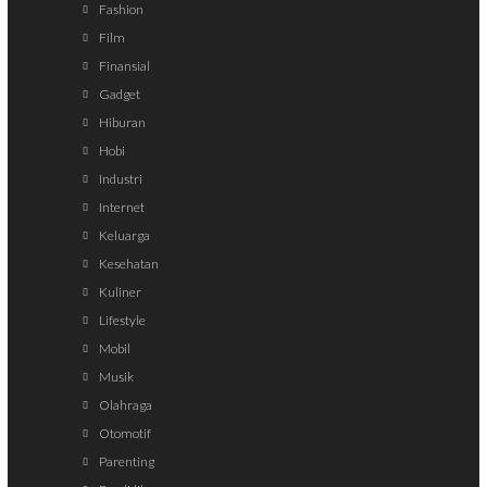
Fashion
Film
Finansial
Gadget
Hiburan
Hobi
Industri
Internet
Keluarga
Kesehatan
Kuliner
Lifestyle
Mobil
Musik
Olahraga
Otomotif
Parenting