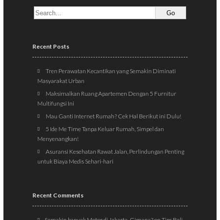
Recent Posts
Tren Perawatan Kecantikan yang Semakin Diminati
Masyarakat Urban
Maksimalkan Ruang Apartemen Dengan 5 Furnitur
Multifungsi Ini
Mau Ganti Internet Rumah? Cek Hal Berikut ini Dulu!
5 Ide Me Time Tanpa Keluar Rumah, Simpel dan
Menyenangkan!
Asuransi Kesehatan Rawat Jalan, Perlindungan Penting
untuk Biaya Medis Sehari-hari
Recent Comments
Semakin banyak Motor di Jakarta, Gimana?
on
Tips Beli