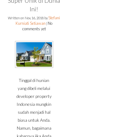
Super Unik di Dunia
Ini!
Stefani
Written on
Nov, 16, 2018
by
Kurniati Setiawan
No
|
comments yet
Tinggal di hunian
yang dibeli melalui
developer property
Indonesia mungkin
sudah menjadi hal
biasa untuk Anda.
Namun, bagaimana
kabarnya jika Anda