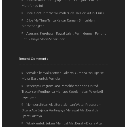
Multifungsi Ini
Mau Ganti Internet Rumah? Cek Hal Berikut ini Dulu!
5 Ide Me Time Tanpa Keluar Rumah, Simpel dan
Menyenangkan!
Asuransi Kesehatan Rawat Jalan, Perlindungan Penting
untuk Biaya Medis Sehari-hari
Recent Comments
Semakin banyak Motor di Jakarta, Gimana?
on
Tips Beli
Motor Baru untuk Pemula
Beberapa Program Jasa Pemeliharaan dari United
Tractors
on
Pentingnya Menjaga Keselamatan Pekerja di
Lapangan
Membersihkan Alat Berat dengan Water Pressure –
Bicara Apa Saja
on
Pentingnya Merawat Alat Berat dan
Spare Partnya
Teknik untuk Sukses Menjual Alat Berat – Bicara Apa