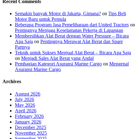
Recent Comments
Semakin banyak Motor di Jakarta, Gimana?
on
Tips Beli
Motor Baru untuk Pemula
Beberapa Program Jasa Pemeliharaan dari United Tractors
on
Pentingnya Menjaga Keselamatan Pekerja di Lapangan
Membersihkan Alat Berat dengan Water Pressure – Bicara
Apa Saja
on
Pentingnya Merawat Alat Berat dan Spare
Partnya
Teknik untuk Sukses Menjual Alat Berat – Bicara Apa Saja
on
Menjadi Sales Alat Berat yang Andal
Pembagian Kategori Asuransi Marine Cargo
on
Mengenal
Asuransi Marine Cargo
Archives
August 2026
July 2026
May 2026
April 2026
February 2026
January 2026
December 2025
November 2025
September 2025