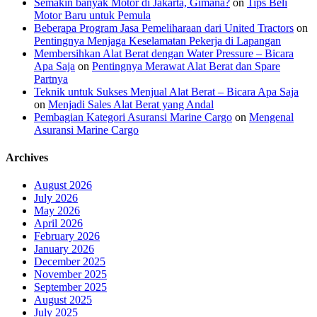
Semakin banyak Motor di Jakarta, Gimana?
on
Tips Beli
Motor Baru untuk Pemula
Beberapa Program Jasa Pemeliharaan dari United Tractors
on
Pentingnya Menjaga Keselamatan Pekerja di Lapangan
Membersihkan Alat Berat dengan Water Pressure – Bicara
Apa Saja
on
Pentingnya Merawat Alat Berat dan Spare
Partnya
Teknik untuk Sukses Menjual Alat Berat – Bicara Apa Saja
on
Menjadi Sales Alat Berat yang Andal
Pembagian Kategori Asuransi Marine Cargo
on
Mengenal
Asuransi Marine Cargo
Archives
August 2026
July 2026
May 2026
April 2026
February 2026
January 2026
December 2025
November 2025
September 2025
August 2025
July 2025