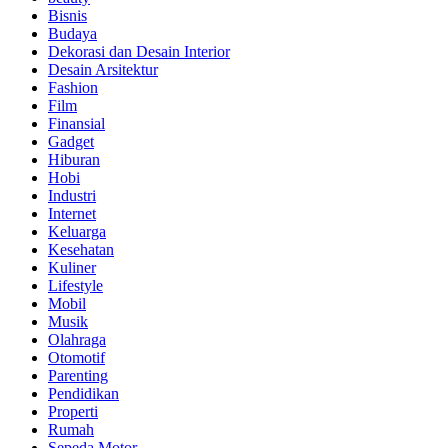
Bisnis
Budaya
Dekorasi dan Desain Interior
Desain Arsitektur
Fashion
Film
Finansial
Gadget
Hiburan
Hobi
Industri
Internet
Keluarga
Kesehatan
Kuliner
Lifestyle
Mobil
Musik
Olahraga
Otomotif
Parenting
Pendidikan
Properti
Rumah
Sepeda Motor