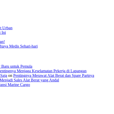
t Urban
 Ini
an!
Biaya Medis Sehari-hari
r Baru untuk Pemula
entingnya Menjaga Keselamatan Pekerja di Lapangan
 Saja
on
Pentingnya Merawat Alat Berat dan Spare Partnya
Menjadi Sales Alat Berat yang Andal
ansi Marine Cargo