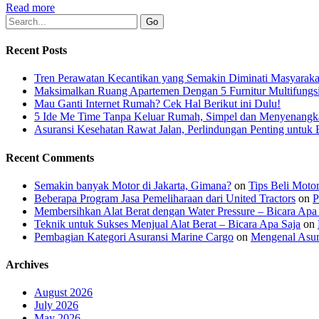
Read more
Recent Posts
Tren Perawatan Kecantikan yang Semakin Diminati Masyaraka
Maksimalkan Ruang Apartemen Dengan 5 Furnitur Multifungsi
Mau Ganti Internet Rumah? Cek Hal Berikut ini Dulu!
5 Ide Me Time Tanpa Keluar Rumah, Simpel dan Menyenangk
Asuransi Kesehatan Rawat Jalan, Perlindungan Penting untuk 
Recent Comments
Semakin banyak Motor di Jakarta, Gimana?
on
Tips Beli Moto
Beberapa Program Jasa Pemeliharaan dari United Tractors
on
P
Membersihkan Alat Berat dengan Water Pressure – Bicara Apa
Teknik untuk Sukses Menjual Alat Berat – Bicara Apa Saja
on
Pembagian Kategori Asuransi Marine Cargo
on
Mengenal Asur
Archives
August 2026
July 2026
May 2026