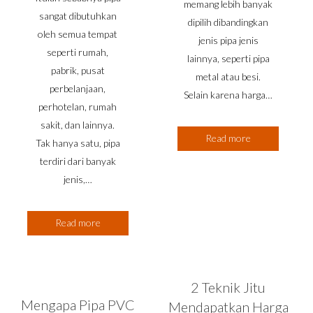
memang lebih banyak
sangat dibutuhkan
dipilih dibandingkan
oleh semua tempat
jenis pipa jenis
seperti rumah,
lainnya, seperti pipa
pabrik, pusat
metal atau besi.
perbelanjaan,
Selain karena harga…
perhotelan, rumah
sakit, dan lainnya.
Read more
Tak hanya satu, pipa
terdiri dari banyak
jenis,…
Read more
2 Teknik Jitu
Mengapa Pipa PVC
Mendapatkan Harga