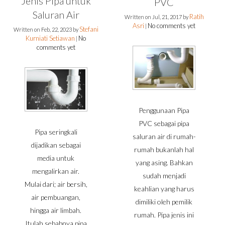
Jenis Pipa untuk
PVC
Saluran Air
Ratih
Written on
Jul, 21, 2017
by
Asri
No comments yet
|
Stefani
Written on
Feb, 22, 2023
by
Kurniati Setiawan
No
|
comments yet
Penggunaan Pipa
PVC sebagai pipa
Pipa seringkali
saluran air di rumah-
dijadikan sebagai
rumah bukanlah hal
media untuk
yang asing. Bahkan
mengalirkan air.
sudah menjadi
Mulai dari; air bersih,
keahlian yang harus
air pembuangan,
dimiliki oleh pemilik
hingga air limbah.
rumah. Pipa jenis ini
Itulah sebabnya pipa