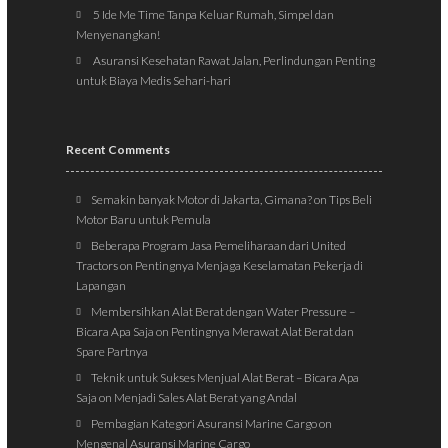
5 Ide Me Time Tanpa Keluar Rumah, Simpel dan
Menyenangkan!
Asuransi Kesehatan Rawat Jalan, Perlindungan Penting
untuk Biaya Medis Sehari-hari
Recent Comments
Semakin banyak Motor di Jakarta, Gimana?
on
Tips Beli
Motor Baru untuk Pemula
Beberapa Program Jasa Pemeliharaan dari United
Tractors
on
Pentingnya Menjaga Keselamatan Pekerja di
Lapangan
Membersihkan Alat Berat dengan Water Pressure –
Bicara Apa Saja
on
Pentingnya Merawat Alat Berat dan
Spare Partnya
Teknik untuk Sukses Menjual Alat Berat – Bicara Apa
Saja
on
Menjadi Sales Alat Berat yang Andal
Pembagian Kategori Asuransi Marine Cargo
on
Mengenal Asuransi Marine Cargo