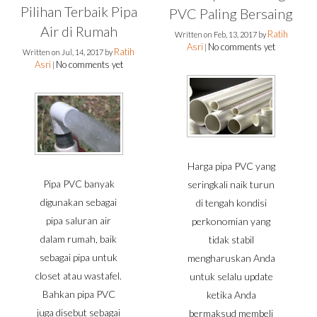
Pilihan Terbaik Pipa
PVC Paling Bersaing
Air di Rumah
Ratih
Written on
Feb, 13, 2017
by
Asri
No comments yet
|
Ratih
Written on
Jul, 14, 2017
by
Asri
No comments yet
|
Harga pipa PVC yang
Pipa PVC banyak
seringkali naik turun
digunakan sebagai
di tengah kondisi
pipa saluran air
perkonomian yang
dalam rumah, baik
tidak stabil
sebagai pipa untuk
mengharuskan Anda
closet atau wastafel.
untuk selalu update
Bahkan pipa PVC
ketika Anda
juga disebut sebagai
bermaksud membeli