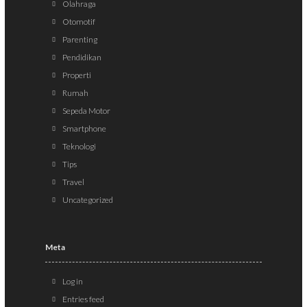
Olahraga
Otomotif
Parenting
Pendidikan
Properti
Rumah
Sepeda Motor
Smartphone
Teknologi
Tips
Travel
Uncategorized
Meta
Log in
Entries feed