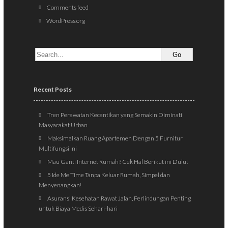
Comments feed
WordPress.org
Recent Posts
Tren Perawatan Kecantikan yang Semakin Diminati
Masyarakat Urban
Maksimalkan Ruang Apartemen Dengan 5 Furnitur
Multifungsi Ini
Mau Ganti Internet Rumah? Cek Hal Berikut ini Dulu!
5 Ide Me Time Tanpa Keluar Rumah, Simpel dan
Menyenangkan!
Asuransi Kesehatan Rawat Jalan, Perlindungan Penting
untuk Biaya Medis Sehari-hari