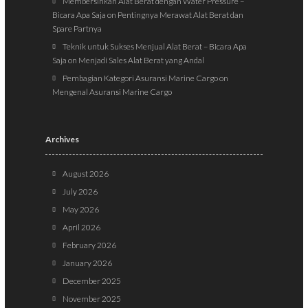
Membersihkan Alat Berat dengan Water Pressure –
Bicara Apa Saja
on
Pentingnya Merawat Alat Berat dan
Spare Partnya
Teknik untuk Sukses Menjual Alat Berat – Bicara Apa
Saja
on
Menjadi Sales Alat Berat yang Andal
Pembagian Kategori Asuransi Marine Cargo
on
Mengenal Asuransi Marine Cargo
Archives
August 2026
July 2026
May 2026
April 2026
February 2026
January 2026
December 2025
November 2025