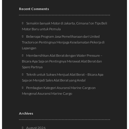
Recent Comments
Semakin banyak Motor di Jakarta, Gimana?
on
Tips Beli
Motor Baru untuk Pemula
Beberapa Program Jasa Pemeliharaan dari United
Tractors
on
Pentingnya Menjaga Keselamatan Pekerja di
Lapangan
Membersihkan Alat Berat dengan Water Pressure –
Bicara Apa Saja
on
Pentingnya Merawat Alat Berat dan
Spare Partnya
Teknik untuk Sukses Menjual Alat Berat – Bicara Apa
Saja
on
Menjadi Sales Alat Berat yang Andal
Pembagian Kategori Asuransi Marine Cargo
on
Mengenal Asuransi Marine Cargo
Archives
August 2026