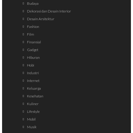
Budaya
Dekorasi dan Desain Interior
Desain Arsitektur
Fashion
Film
Finansial
Gadget
Hiburan
Hobi
Industri
Internet
Keluarga
Kesehatan
Kuliner
Lifestyle
Mobil
Musik