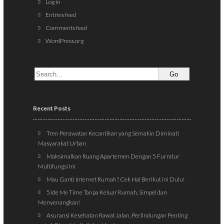
Log in
Entries feed
Comments feed
WordPress.org
Recent Posts
Tren Perawatan Kecantikan yang Semakin Diminati
Masyarakat Urban
Maksimalkan Ruang Apartemen Dengan 5 Furnitur
Multifungsi Ini
Mau Ganti Internet Rumah? Cek Hal Berikut ini Dulu!
5 Ide Me Time Tanpa Keluar Rumah, Simpel dan
Menyenangkan!
Asuransi Kesehatan Rawat Jalan, Perlindungan Penting