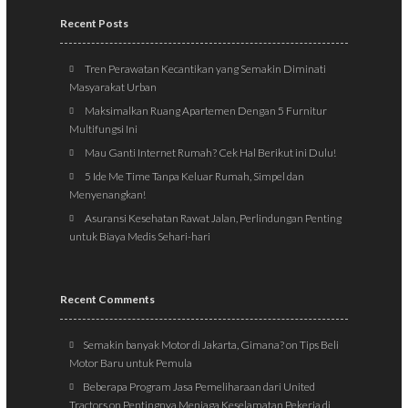
Recent Posts
Tren Perawatan Kecantikan yang Semakin Diminati
Masyarakat Urban
Maksimalkan Ruang Apartemen Dengan 5 Furnitur
Multifungsi Ini
Mau Ganti Internet Rumah? Cek Hal Berikut ini Dulu!
5 Ide Me Time Tanpa Keluar Rumah, Simpel dan
Menyenangkan!
Asuransi Kesehatan Rawat Jalan, Perlindungan Penting
untuk Biaya Medis Sehari-hari
Recent Comments
Semakin banyak Motor di Jakarta, Gimana?
on
Tips Beli
Motor Baru untuk Pemula
Beberapa Program Jasa Pemeliharaan dari United
Tractors
on
Pentingnya Menjaga Keselamatan Pekerja di