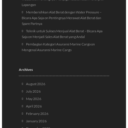
Lapangan
Membersihkan Alat Berat dengan Water Pressure –
Bicara Apa Saja
on
Pentingnya Merawat Alat Berat dan
Spare Partnya
Teknik untuk Sukses Menjual Alat Berat – Bicara Apa
Saja
on
Menjadi Sales Alat Berat yang Andal
Pembagian Kategori Asuransi Marine Cargo
on
Mengenal Asuransi Marine Cargo
Archives
August 2026
July 2026
May 2026
April 2026
February 2026
January 2026