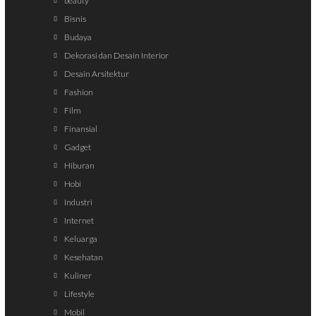
beauty
Bisnis
Budaya
Dekorasi dan Desain Interior
Desain Arsitektur
Fashion
Film
Finansial
Gadget
Hiburan
Hobi
Industri
Internet
Keluarga
Kesehatan
Kuliner
Lifestyle
Mobil