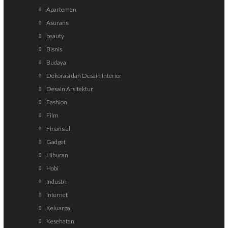
Apartemen
Asuransi
beauty
Bisnis
Budaya
Dekorasi dan Desain Interior
Desain Arsitektur
Fashion
Film
Finansial
Gadget
Hiburan
Hobi
Industri
Internet
Keluarga
Kesehatan