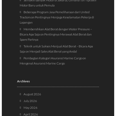
Semakin banyak Motor di Jakarta, Gimana?
on
Tips Beli
Motor Baru untuk Pemula
Beberapa Program Jasa Pemeliharaan dari United
Tractors
on
Pentingnya Menjaga Keselamatan Pekerja di
Lapangan
Membersihkan Alat Berat dengan Water Pressure –
Bicara Apa Saja
on
Pentingnya Merawat Alat Berat dan
Spare Partnya
Teknik untuk Sukses Menjual Alat Berat – Bicara Apa
Saja
on
Menjadi Sales Alat Berat yang Andal
Pembagian Kategori Asuransi Marine Cargo
on
Mengenal Asuransi Marine Cargo
Archives
August 2026
July 2026
May 2026
April 2026