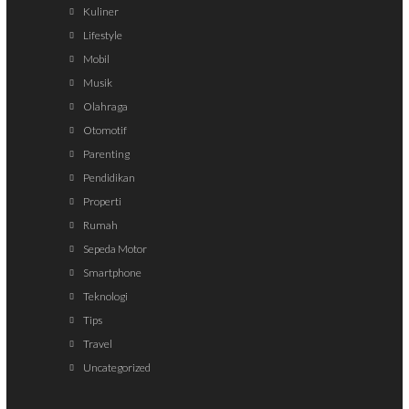
Kuliner
Lifestyle
Mobil
Musik
Olahraga
Otomotif
Parenting
Pendidikan
Properti
Rumah
Sepeda Motor
Smartphone
Teknologi
Tips
Travel
Uncategorized