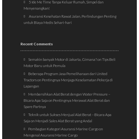
5 Ide Me Time Tanpa Keluar Rumah, Simpel dan
Menyenangkan!
Asuransi Kesehatan Rawat Jalan, Perlindungan Penting
untuk Biaya Medis Sehari-hari
Recent Comments
Semakin banyak Motor di Jakarta, Gimana?
on
Tips Beli
Motor Baru untuk Pemula
Beberapa Program Jasa Pemeliharaan dari United
Tractors
on
Pentingnya Menjaga Keselamatan Pekerja di
Lapangan
Membersihkan Alat Berat dengan Water Pressure –
Bicara Apa Saja
on
Pentingnya Merawat Alat Berat dan
Spare Partnya
Teknik untuk Sukses Menjual Alat Berat – Bicara Apa
Saja
on
Menjadi Sales Alat Berat yang Andal
Pembagian Kategori Asuransi Marine Cargo
on
Mengenal Asuransi Marine Cargo