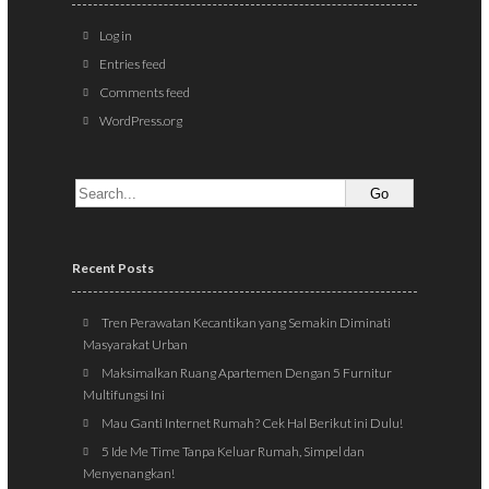
Log in
Entries feed
Comments feed
WordPress.org
Recent Posts
Tren Perawatan Kecantikan yang Semakin Diminati
Masyarakat Urban
Maksimalkan Ruang Apartemen Dengan 5 Furnitur
Multifungsi Ini
Mau Ganti Internet Rumah? Cek Hal Berikut ini Dulu!
5 Ide Me Time Tanpa Keluar Rumah, Simpel dan
Menyenangkan!