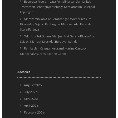
Beberapa Program Jasa Pemeliharaan dari United
Tractors
on
Pentingnya Menjaga Keselamatan Pekerja di
Lapangan
Membersihkan Alat Berat dengan Water Pressure –
Bicara Apa Saja
on
Pentingnya Merawat Alat Berat dan
Spare Partnya
Teknik untuk Sukses Menjual Alat Berat – Bicara Apa
Saja
on
Menjadi Sales Alat Berat yang Andal
Pembagian Kategori Asuransi Marine Cargo
on
Mengenal Asuransi Marine Cargo
Archives
August 2026
July 2026
May 2026
April 2026
February 2026