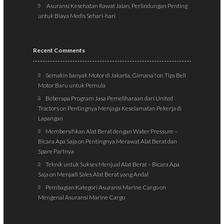
Asuransi Kesehatan Rawat Jalan, Perlindungan Penting
untuk Biaya Medis Sehari-hari
Recent Comments
Semakin banyak Motor di Jakarta, Gimana?
on
Tips Beli
Motor Baru untuk Pemula
Beberapa Program Jasa Pemeliharaan dari United
Tractors
on
Pentingnya Menjaga Keselamatan Pekerja di
Lapangan
Membersihkan Alat Berat dengan Water Pressure –
Bicara Apa Saja
on
Pentingnya Merawat Alat Berat dan
Spare Partnya
Teknik untuk Sukses Menjual Alat Berat – Bicara Apa
Saja
on
Menjadi Sales Alat Berat yang Andal
Pembagian Kategori Asuransi Marine Cargo
on
Mengenal Asuransi Marine Cargo