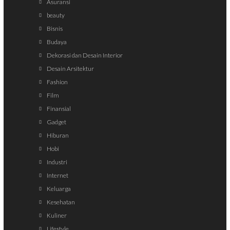
Asuransi
beauty
Bisnis
Budaya
Dekorasi dan Desain Interior
Desain Arsitektur
Fashion
Film
Finansial
Gadget
Hiburan
Hobi
Industri
Internet
Keluarga
Kesehatan
Kuliner
Lifestyle